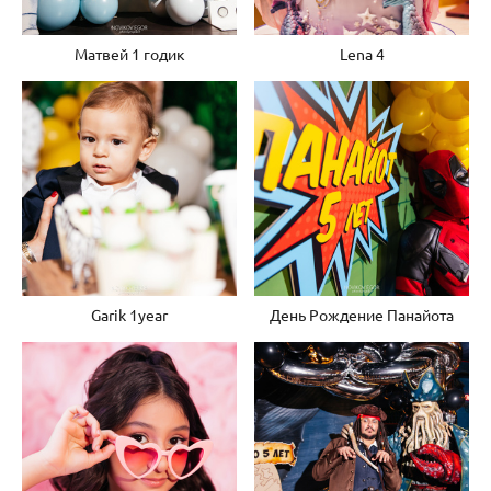
Матвей 1 годик
Lena 4
Garik 1year
День Рождение Панайота