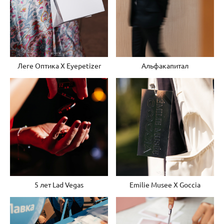
Леге Оптика Х Eyepetizer
Альфакапитал
5 лет Lad Vegas
Emilie Musee X Goccia